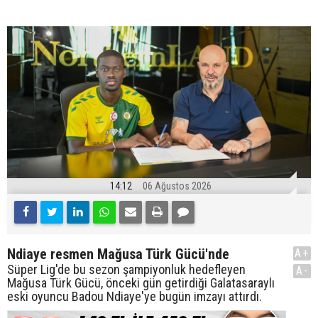
14:12
06 Ağustos 2026
Ndiaye resmen Mağusa Türk Gücü'nde
A+
Süper Lig'de bu sezon şampiyonluk hedefleyen
A-
Mağusa Türk Gücü, önceki gün getirdiği Galatasaraylı
eski oyuncu Badou Ndiaye'ye bugün imzayı attırdı.