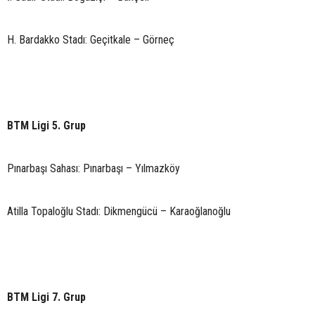
H. Bardakko Stadı: Geçitkale – Görneç
BTM Ligi 5. Grup
Pınarbaşı Sahası: Pınarbaşı – Yılmazköy
Atilla Topaloğlu Stadı: Dikmengücü – Karaoğlanoğlu
BTM Ligi 7. Grup