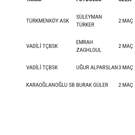
SÜLEYMAN
TÜRKMENKÖY ASK
2 MAÇ
TÜRKER
EMRAH
VADİLİ TÇBSK
2 MAÇ
ZAGHLOUL
VADİLİ TÇBSK
UĞUR ALPARSLAN
3 MAÇ
KARAOĞLANOĞLU SB
BURAK GÜLER
2 MAÇ