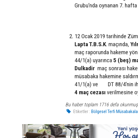
Grubu’nda oynanan 7. hafta 
12 Ocak 2019 tarihinde Züm
Lapta T.B.S.K
. maçında,
Yıl
maç raporunda hakeme yönelik
44/1(a) uyarınca
5 (beş) m
Dulkadir
maç sonrası hakeme
müsabaka hakemine saldırmay
41/1(a) ve DT 88/4’nin ihl
4 maç cezası
verilmesine oyb
Bu haber toplam 1716 defa okunmuş
Etiketler :
Bölgesel Terfi Müsabakalar