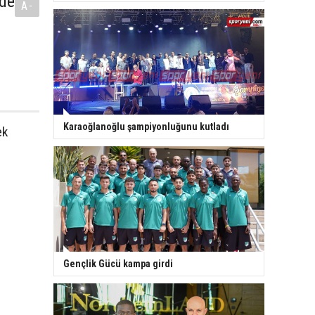
nde
A-
Karaoğlanoğlu şampiyonluğunu kutladı
ek
Gençlik Gücü kampa girdi