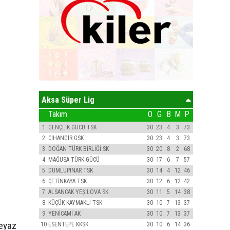
Aksa Süper Lig
Takım
O
G
B
M
P
1
GENÇLİK GÜCÜ TSK
30
23
4
3
73
2
CİHANGİR GSK
30
23
4
3
73
3
DOĞAN TÜRK BİRLİĞİ SK
30
20
8
2
68
4
MAĞUSA TÜRK GÜCÜ
30
17
6
7
57
5
DUMLUPINAR TSK
30
14
4
12
46
6
ÇETİNKAYA TSK
30
12
6
12
42
7
ALSANCAK YEŞİLOVA SK
30
11
5
14
38
8
KÜÇÜK KAYMAKLI TSK
30
10
7
13
37
9
YENİCAMİ AK
30
10
7
13
37
Beyaz
10
ESENTEPE KKSK
30
10
6
14
36