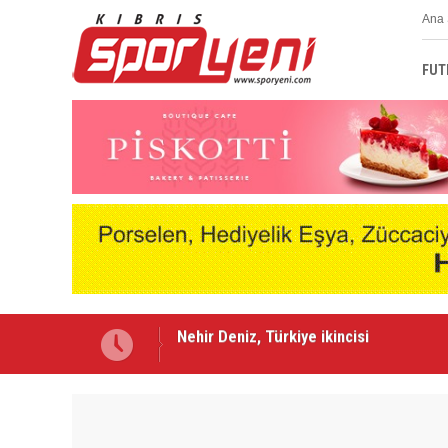
Ana 
FUT
Lefke'de Levent Eriş dönemi