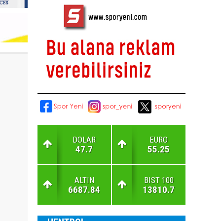
DOLAR
EURO
47.7
55.25
ALTIN
BIST 100
6687.84
13810.7