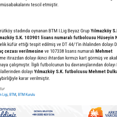
müsabakalarını tescil etmiştir.
rütköy stadında oynanan BTM I.Lig Beyaz Grup
Yılmazköy S.
mazköy S.K. 103901 lisans numaralı futbolcusu Hüseyin 
 küfür ettiği tespit edilmiş ve DT 44/1’in ihlalinden dolayı 
aç cezası verilmesine
ve 107338 lisans numaralı
Mehmet
 itirazdan dolayı ikinci ihtardan kırmızı kart görmüş ve aka
a çalışmıştır. İlgili futbolcunun bu davranışlarından dolayı
allerinden dolayı
Yılmazköy S.K. futbolcusu Mehmet Dulk
irliğiyle karar verilmiştir.
tur
,
,
ı Ligi
BTM
BTM Kurulu