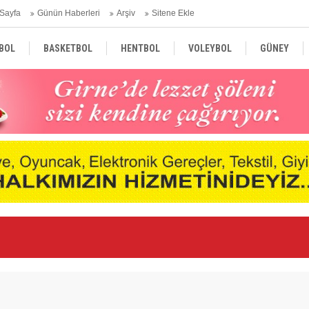
Sayfa
Günün Haberleri
Arşiv
Sitene Ekle
BOL
BASKETBOL
HENTBOL
VOLEYBOL
GÜNEY
TÜRKİYE
AVRUPA
DÜNYA
“K