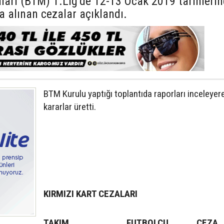
ları (BTM) 1.Lig’de 12-13 Ocak 2019 tarihleri
alınan cezalar açıklandı.
BTM Kurulu yaptığı toplantıda raporları inceleyer
kararlar üretti.
KIRMIZI KART CEZALARI
TAKIM
FUTBOLCU
CEZA