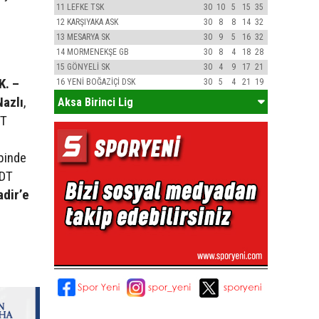
11
LEFKE TSK
30
10
5
15
35
12
KARŞIYAKA ASK
30
8
8
14
32
13
MESARYA SK
30
9
5
16
32
14
MORMENEKŞE GB
30
8
4
18
28
15
GÖNYELİ SK
30
4
9
17
21
K. –
16
YENİ BOĞAZİÇİ DSK
30
5
4
21
19
Nazlı
,
Aksa Birinci Lig
DT
binde
 DT
adir’e