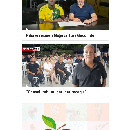
Ndiaye resmen Mağusa Türk Gücü'nde
“Gönyeli ruhunu geri getireceğiz”