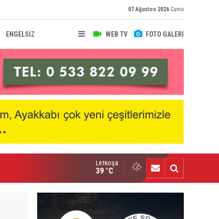
07 Ağustos 2026
Cuma
ENGELSİZ
WEB TV
FOTO GALERİ
Lefkoşa
ıbrıs’ta kemeri kazanan üçüncü kişiyim”
39 °C