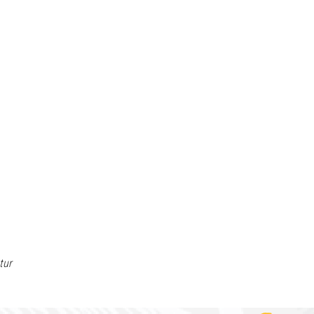
1
tur