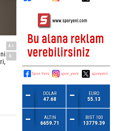
A+
ni
A-
i,
DOLAR
EURO
47.68
55.13
ALTIN
BIST 100
6659.71
13779.39