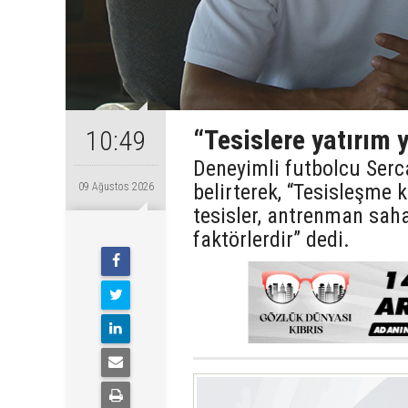
“Tesislere yatırım 
10:49
Deneyimli futbolcu Ser
belirterek, “Tesisleşme 
09 Ağustos 2026
tesisler, antrenman sahal
faktörlerdir” dedi.