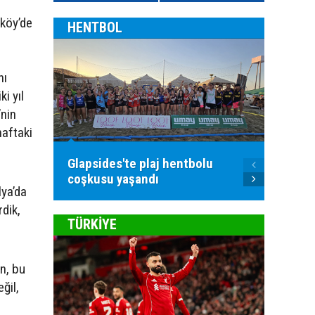
nköy’de
HENTBOL
nı
ki yıl
nin
haftaki
Glapsides'te plaj hentbolu
Goller
coşkusu yaşandı
atılac
lya’da
rdik,
TÜRKİYE
n, bu
ğil,