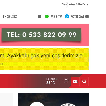
09 Ağustos 2026
Pazar
ENGELSİZ
WEB TV
FOTO GALERİ
Lefkoşa
onel Messi'nin acı günü
36 °C