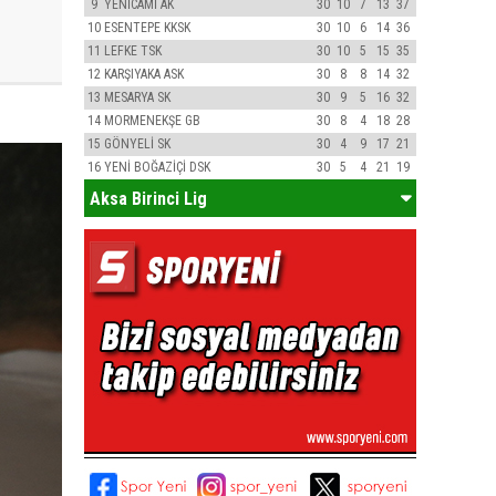
9
YENİCAMİ AK
30
10
7
13
37
10
ESENTEPE KKSK
30
10
6
14
36
11
LEFKE TSK
30
10
5
15
35
12
KARŞIYAKA ASK
30
8
8
14
32
13
MESARYA SK
30
9
5
16
32
14
MORMENEKŞE GB
30
8
4
18
28
15
GÖNYELİ SK
30
4
9
17
21
16
YENİ BOĞAZİÇİ DSK
30
5
4
21
19
Aksa Birinci Lig