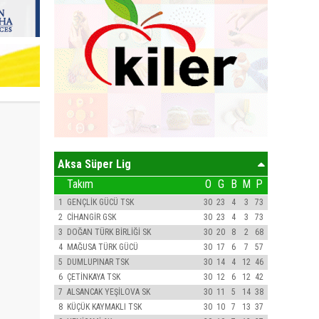
Aksa Süper Lig
Takım
O
G
B
M
P
1
GENÇLİK GÜCÜ TSK
30
23
4
3
73
2
CİHANGİR GSK
30
23
4
3
73
3
DOĞAN TÜRK BİRLİĞİ SK
30
20
8
2
68
4
MAĞUSA TÜRK GÜCÜ
30
17
6
7
57
5
DUMLUPINAR TSK
30
14
4
12
46
6
ÇETİNKAYA TSK
30
12
6
12
42
7
ALSANCAK YEŞİLOVA SK
30
11
5
14
38
8
KÜÇÜK KAYMAKLI TSK
30
10
7
13
37