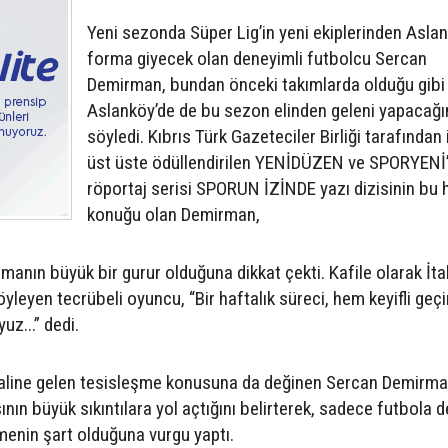
Yeni sezonda Süper Lig’in yeni ekiplerinden Asla
forma giyecek olan deneyimli futbolcu Sercan
Demirman, bundan önceki takımlarda olduğu gibi
Aslanköy’de de bu sezon elinden geleni yapacağı
söyledi. Kıbrıs Türk Gazeteciler Birliği tarafından i
üst üste ödüllendirilen YENİDÜZEN ve SPORYENİ’
röportaj serisi SPORUN İZİNDE yazı dizisinin bu 
konuğu olan Demirman,
anın büyük bir gurur olduğuna dikkat çekti. Kafile olarak İta
öyleyen tecrübeli oyuncu, “Bir haftalık süreci, hem keyifli geçi
z...” dedi.
aline gelen tesisleşme konusuna da değinen Sercan Demirma
ın büyük sıkıntılara yol açtığını belirterek, sadece futbola de
menin şart olduğuna vurgu yaptı.