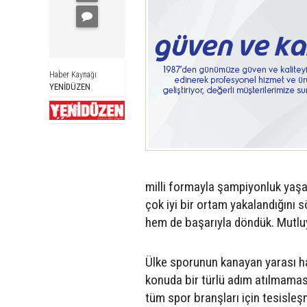
Haber Kaynağı
YENİDÜZEN
milli formayla şampiyonluk yaşam
çok iyi bir ortam yakalandığını s
hem de başarıyla döndük. Mutluyu
Ülke sporunun kanayan yarası h
konuda bir türlü adım atılmamasın
tüm spor branşları için tesisleş