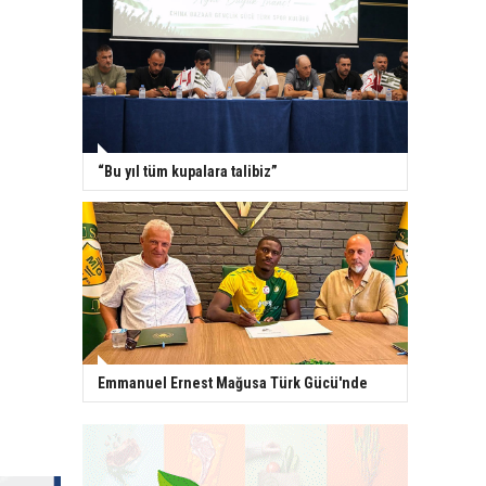
“Bu yıl tüm kupalara talibiz”
Emmanuel Ernest Mağusa Türk Gücü'nde