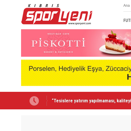
Ana 
FUT
"Geçmiş olsun Hakan Karacaoğlu"