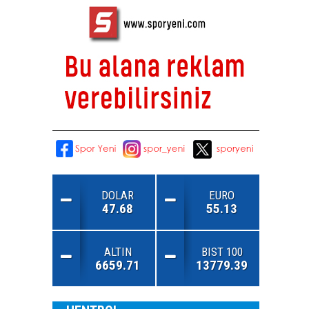
DOLAR
EURO
47.68
55.13
ALTIN
BIST 100
6659.71
13779.39