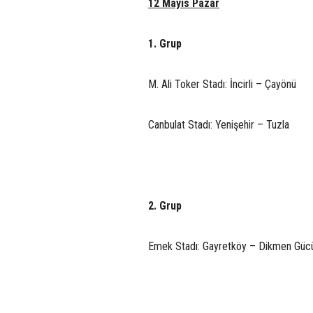
12 Mayıs Pazar
1. Grup
M. Ali Toker Stadı: İncirli – Çayönü
Canbulat Stadı: Yenişehir – Tuzla
2. Grup
Emek Stadı: Gayretköy – Dikmen Güc