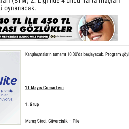
ları (BTM) 2. Ligi’nde 4’üncü hafta maçları
ü oynanacak.
Karşılaşmaların tamamı 10.30’da başlayacak. Program şöyl
11 Mayıs Cumartesi
1. Grup
Maraş Stadı: Güvercinlik – Pile