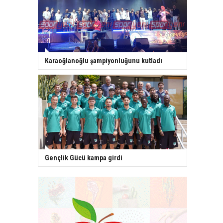
Karaoğlanoğlu şampiyonluğunu kutladı
Gençlik Gücü kampa girdi