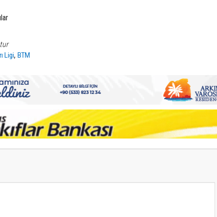
lar
tur
,
ı Ligi
BTM