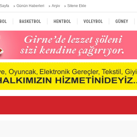
Sayfa
Günün Haberleri
Arşiv
Sitene Ekle
BOL
BASKETBOL
HENTBOL
VOLEYBOL
GÜNEY
TÜRKİYE
AVRUPA
DÜNYA
nde
Ne