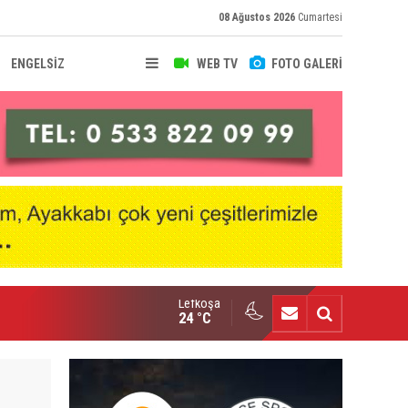
08 Ağustos 2026
Cumartesi
ENGELSİZ
WEB TV
FOTO GALERİ
Lefkoşa
hir Deniz, Türkiye ikincisi
24 °C