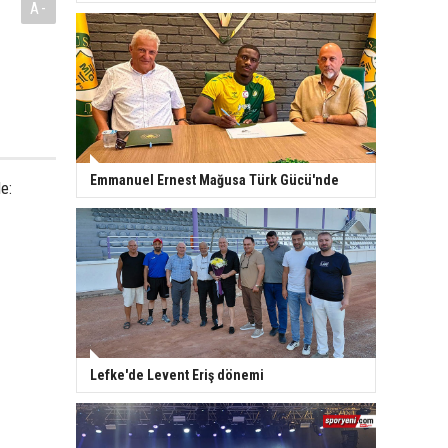
A-
Emmanuel Ernest Mağusa Türk Gücü'nde
e:
Lefke'de Levent Eriş dönemi