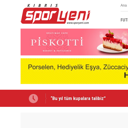
Ana 
FUT
Emmanuel Ernest Mağusa Türk Gücü'