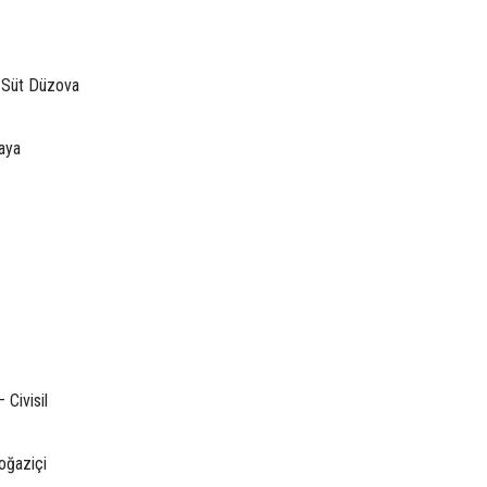
n Süt Düzova
aya
Civisil
oğaziçi