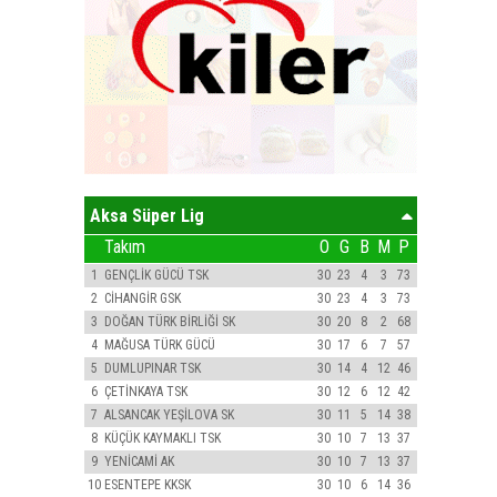
Aksa Süper Lig
Takım
O
G
B
M
P
1
GENÇLİK GÜCÜ TSK
30
23
4
3
73
2
CİHANGİR GSK
30
23
4
3
73
3
DOĞAN TÜRK BİRLİĞİ SK
30
20
8
2
68
4
MAĞUSA TÜRK GÜCÜ
30
17
6
7
57
5
DUMLUPINAR TSK
30
14
4
12
46
6
ÇETİNKAYA TSK
30
12
6
12
42
7
ALSANCAK YEŞİLOVA SK
30
11
5
14
38
8
KÜÇÜK KAYMAKLI TSK
30
10
7
13
37
9
YENİCAMİ AK
30
10
7
13
37
10
ESENTEPE KKSK
30
10
6
14
36