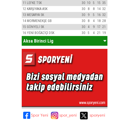
11
LEFKE TSK
30
10
5
15
35
12
KARŞIYAKA ASK
30
8
8
14
32
13
MESARYA SK
30
9
5
16
32
14
MORMENEKŞE GB
30
8
4
18
28
15
GÖNYELİ SK
30
4
9
17
21
16
YENİ BOĞAZİÇİ DSK
30
5
4
21
19
Aksa Birinci Lig