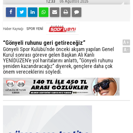
12:33
06 Ağustos 2026
SPOR YENİ
Haber Kaynağı
“Gönyeli ruhunu geri getireceğiz”
A+
Gönyeli Spor Kulübü’nde önceki akşam yapılan Genel
A-
Kurul sonrası göreve gelen Başkan Ali Kanlı
YENİDÜZEN’e yol haritalarını anlattı, “Gönyeli ruhunu
yeniden kazandıracağız” diyerek, gençlere daha çok
önem vereceklerini söyledi.