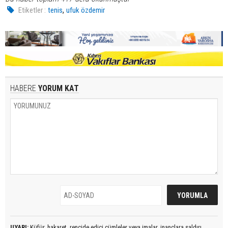
,
Etiketler :
tenis
ufuk özdemir
HABERE
YORUM KAT
UYARI:
Küfür, hakaret, rencide edici cümleler veya imalar, inançlara saldırı