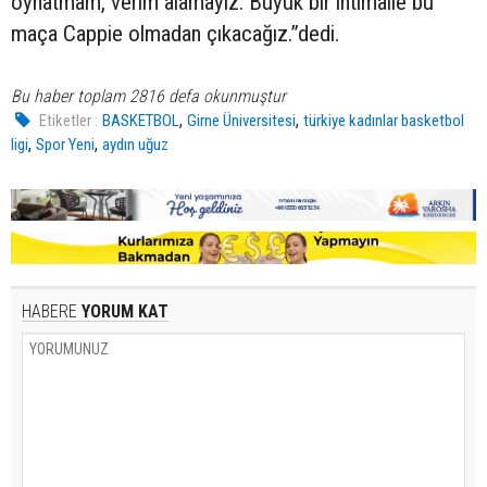
oynatmam, verim alamayız. Büyük bir ihtimalle bu
maça Cappie olmadan çıkacağız.”dedi.
Bu haber toplam 2816 defa okunmuştur
,
,
Etiketler :
BASKETBOL
Girne Üniversitesi
türkiye kadınlar basketbol
,
,
ligi
Spor Yeni
aydın uğuz
HABERE
YORUM KAT