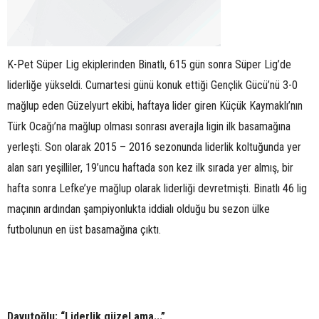
K-Pet Süper Lig ekiplerinden Binatlı, 615 gün sonra Süper Lig’de
liderliğe yükseldi. Cumartesi günü konuk ettiği Gençlik Gücü’nü 3-0
mağlup eden Güzelyurt ekibi, haftaya lider giren Küçük Kaymaklı’nın
Türk Ocağı’na mağlup olması sonrası averajla ligin ilk basamağına
yerleşti. Son olarak 2015 – 2016 sezonunda liderlik koltuğunda yer
alan sarı yeşilliler, 19’uncu haftada son kez ilk sırada yer almış, bir
hafta sonra Lefke’ye mağlup olarak liderliği devretmişti. Binatlı 46 lig
maçının ardından şampiyonlukta iddialı olduğu bu sezon ülke
futbolunun en üst basamağına çıktı.
Davutoğlu: “Liderlik güzel ama...”