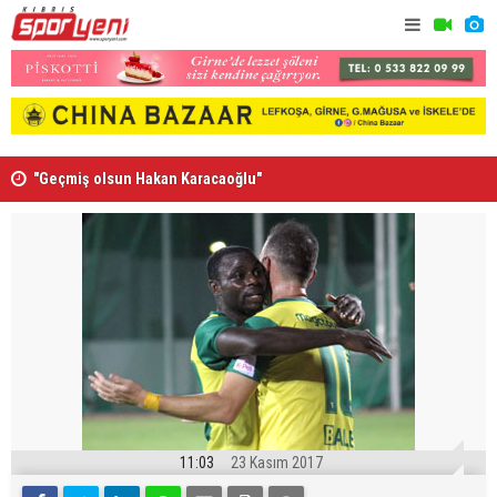
”
"Geçmiş olsun Hakan Karacaoğlu"
Lionel Mes
11:03
23 Kasım 2017