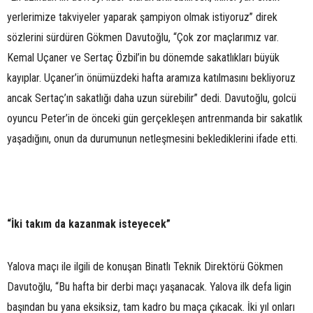
yerlerimize takviyeler yaparak şampiyon olmak istiyoruz” direk
sözlerini sürdüren Gökmen Davutoğlu, “Çok zor maçlarımız var.
Kemal Uçaner ve Sertaç Özbil’in bu dönemde sakatlıkları büyük
kayıplar. Uçaner’in önümüzdeki hafta aramıza katılmasını bekliyoruz
ancak Sertaç’ın sakatlığı daha uzun sürebilir” dedi. Davutoğlu, golcü
oyuncu Peter’in de önceki gün gerçekleşen antrenmanda bir sakatlık
yaşadığını, onun da durumunun netleşmesini beklediklerini ifade etti.
“İki takım da kazanmak isteyecek”
Yalova maçı ile ilgili de konuşan Binatlı Teknik Direktörü Gökmen
Davutoğlu, “Bu hafta bir derbi maçı yaşanacak. Yalova ilk defa ligin
başından bu yana eksiksiz, tam kadro bu maça çıkacak. İki yıl onları