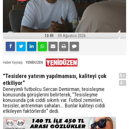
10:49
09 Ağustos 2026
YENİDÜZEN
Haber Kaynağı
“Tesislere yatırım yapılmaması, kaliteyi çok
A+
etkiliyor”
A-
Deneyimli futbolcu Sercan Demirman, tesisleşme
konusunda görüşlerini belirterek, “Tesisleşme
konusunda çok ciddi sıkıntı var. Futbol zeminleri,
tesisler, antrenman sahaları... Bunlar kaliteyi ciddi
etkileyen faktörlerdir” dedi.