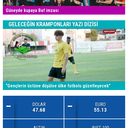
Güneyde kupaya Baf imzası
GELECEĞİN KRAMPONLARI YAZI DİZİSİ
“Gençlerin üstüne düşülse ülke futbolu güzelleşecek”
DOLAR
EURO
47.68
55.13
ALTIN
BIST 100