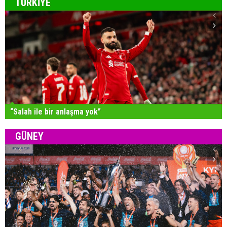
TÜRKİYE
“Salah ile bir anlaşma yok”
GÜNEY