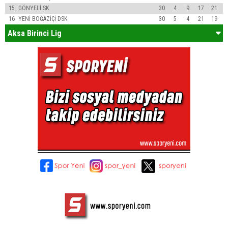
15
GÖNYELİ SK
30
4
9
17
21
16
YENİ BOĞAZİÇİ DSK
30
5
4
21
19
Aksa Birinci Lig