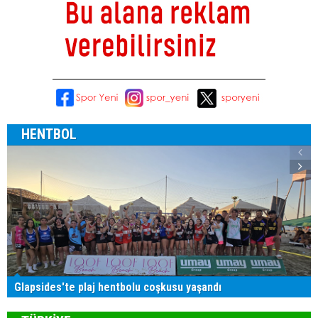
HENTBOL
Glapsides'te plaj hentbolu coşkusu yaşandı