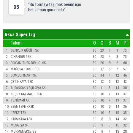
“Bu formayı taşımak benim için
05
her zaman gurur oldu”
Aksa Süper Lig
Takım
O
G
B
M
P
1
GENÇLİK GÜCÜ TSK
30
23
4
3
73
2
CİHANGİR GSK
30
23
4
3
73
3
DOĞAN TÜRK BİRLİĞİ SK
30
20
8
2
68
4
MAĞUSA TÜRK GÜCÜ
30
17
6
7
57
5
DUMLUPINAR TSK
30
14
4
12
46
6
ÇETİNKAYA TSK
30
12
6
12
42
7
ALSANCAK YEŞİLOVA SK
30
11
5
14
38
8
KÜÇÜK KAYMAKLI TSK
30
10
7
13
37
9
YENİCAMİ AK
30
10
7
13
37
10
ESENTEPE KKSK
30
10
6
14
36
11
LEFKE TSK
30
10
5
15
35
12
KARŞIYAKA ASK
30
8
8
14
32
13
MESARYA SK
30
9
5
16
32
14
MORMENEKŞE GB
30
8
4
18
28