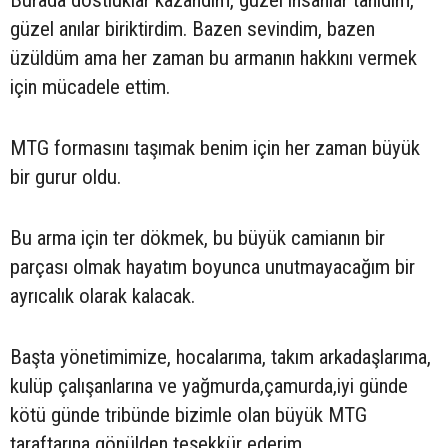
Burada dostluklar kazandım, güzel insanlar tanıdım,
güzel anılar biriktirdim. Bazen sevindim, bazen
üzüldüm ama her zaman bu armanın hakkını vermek
için mücadele ettim.
MTG formasını taşımak benim için her zaman büyük
bir gurur oldu.
Bu arma için ter dökmek, bu büyük camianın bir
parçası olmak hayatım boyunca unutmayacağım bir
ayrıcalık olarak kalacak.
Başta yönetimimize, hocalarıma, takım arkadaşlarıma,
kulüp çalışanlarına ve yağmurda,çamurda,iyi günde
kötü günde tribünde bizimle olan büyük MTG
taraftarına gönülden teşekkür ederim.