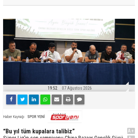
19:52
07 Ağustos 2026
SPOR YENİ
Haber Kaynağı
“Bu yıl tüm kupalara talibiz”
A+
Süper Lig’in son şampiyonu China Bazaar Gençlik Gücü,