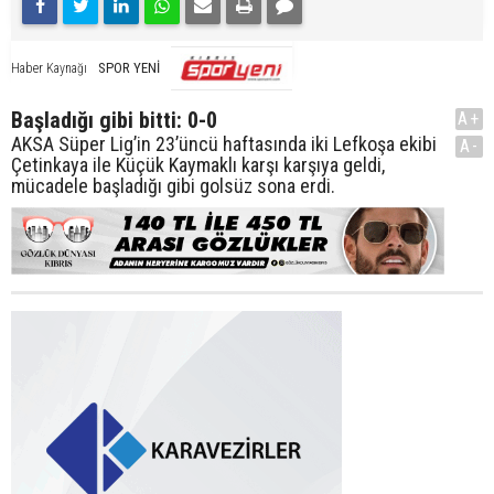
SPOR YENİ
Haber Kaynağı
Başladığı gibi bitti: 0-0
A+
AKSA Süper Lig’in 23’üncü haftasında iki Lefkoşa ekibi
A-
Çetinkaya ile Küçük Kaymaklı karşı karşıya geldi,
mücadele başladığı gibi golsüz sona erdi.