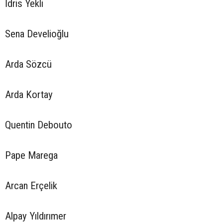
İdris Yekli
Sena Develioğlu
Arda Sözcü
Arda Kortay
Quentin Debouto
Pape Marega
Arcan Erçelik
Alpay Yıldırımer