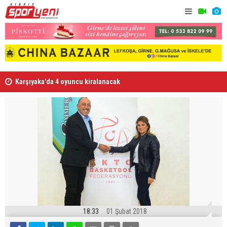
Karşıyaka'da 4 oyuncu kiralanacak
“Tesislere 
18:33
01 Şubat 2018