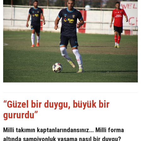
“Güzel bir duygu, büyük bir
gururdu”
Milli takımın kaptanlarındansınız... Milli forma
altında şampiyonluk yaşama nasıl bir duygu?