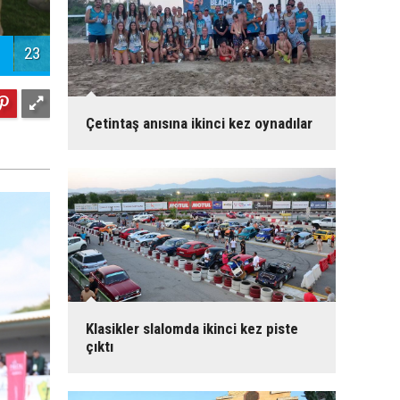
23
Çetintaş anısına ikinci kez oynadılar
Klasikler slalomda ikinci kez piste
çıktı