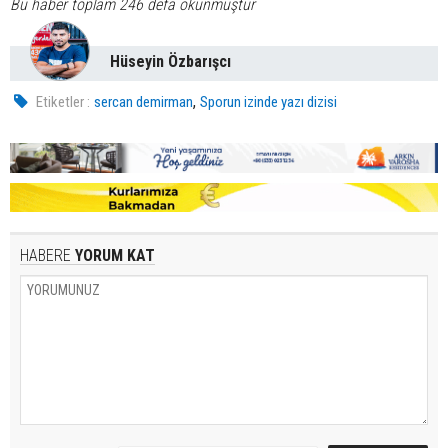
Bu haber toplam 246 defa okunmuştur
Hüseyin Özbarışcı
,
Etiketler :
sercan demirman
Sporun izinde yazı dizisi
HABERE
YORUM KAT