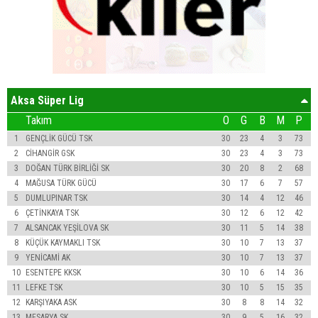
Aksa Süper Lig
Takım
O
G
B
M
P
1
GENÇLİK GÜCÜ TSK
30
23
4
3
73
2
CİHANGİR GSK
30
23
4
3
73
3
DOĞAN TÜRK BİRLİĞİ SK
30
20
8
2
68
4
MAĞUSA TÜRK GÜCÜ
30
17
6
7
57
5
DUMLUPINAR TSK
30
14
4
12
46
6
ÇETİNKAYA TSK
30
12
6
12
42
7
ALSANCAK YEŞİLOVA SK
30
11
5
14
38
8
KÜÇÜK KAYMAKLI TSK
30
10
7
13
37
9
YENİCAMİ AK
30
10
7
13
37
10
ESENTEPE KKSK
30
10
6
14
36
11
LEFKE TSK
30
10
5
15
35
12
KARŞIYAKA ASK
30
8
8
14
32
13
MESARYA SK
30
9
5
16
32