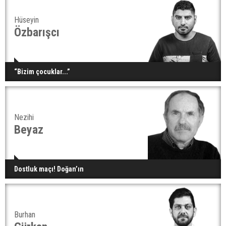
Hüseyin
Özbarışcı
“Bizim çocuklar...”
Nezihi
Beyaz
Dostluk maçı! Doğan’ın
Burhan