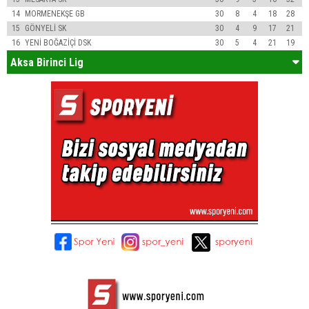
14
MORMENEKŞE GB
30
8
4
18
28
15
GÖNYELİ SK
30
4
9
17
21
16
YENİ BOĞAZİÇİ DSK
30
5
4
21
19
Aksa Birinci Lig