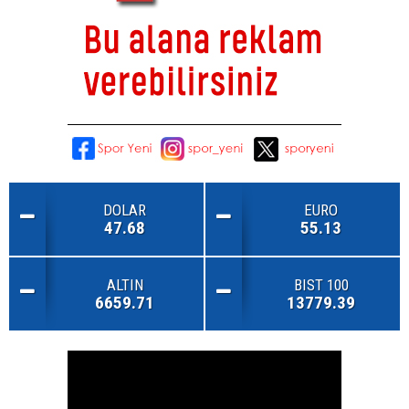
DOLAR
EURO
47.68
55.13
ALTIN
BIST 100
6659.71
13779.39