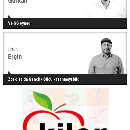
Gürkan
Ve GG oynadı
Ertuğ
Erçin
Zor olsa da Gençlik Gücü kazanmayı bildi