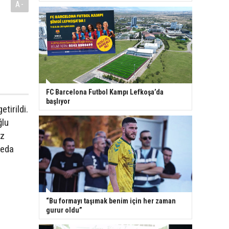
A-
FC Barcelona Futbol Kampı Lefkoşa’da
başlıyor
tirildi.
ğlu
ız
veda
“Bu formayı taşımak benim için her zaman
gurur oldu”