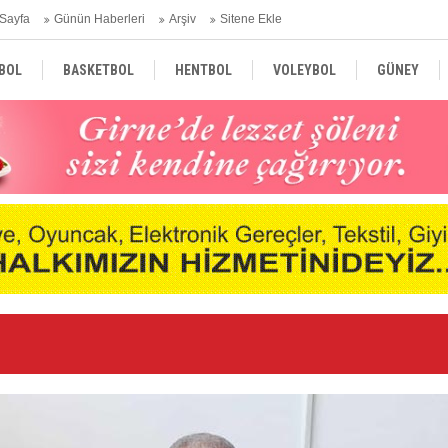
Sayfa
Günün Haberleri
Arşiv
Sitene Ekle
BOL
BASKETBOL
HENTBOL
VOLEYBOL
GÜNEY
TÜRKİYE
AVRUPA
DÜNYA
Ar