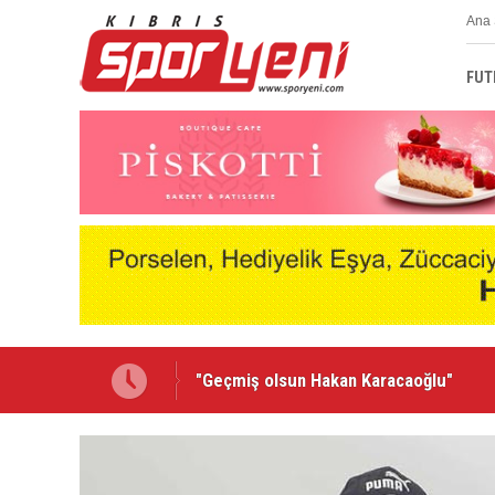
Ana 
FUT
Lionel Messi'nin acı günü