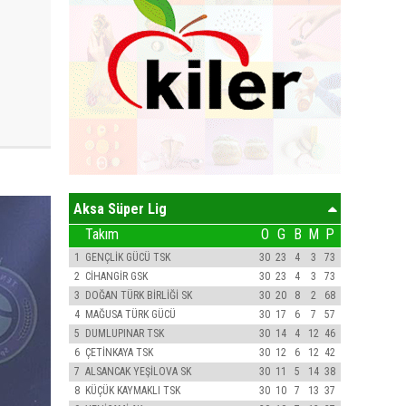
Aksa Süper Lig
Takım
O
G
B
M
P
1
GENÇLİK GÜCÜ TSK
30
23
4
3
73
2
CİHANGİR GSK
30
23
4
3
73
3
DOĞAN TÜRK BİRLİĞİ SK
30
20
8
2
68
4
MAĞUSA TÜRK GÜCÜ
30
17
6
7
57
5
DUMLUPINAR TSK
30
14
4
12
46
6
ÇETİNKAYA TSK
30
12
6
12
42
7
ALSANCAK YEŞİLOVA SK
30
11
5
14
38
8
KÜÇÜK KAYMAKLI TSK
30
10
7
13
37