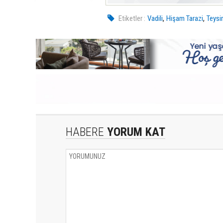
,
,
Etiketler :
Vadili
Hişam Tarazi
Teysir
HABERE
YORUM KAT