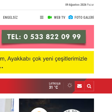
09 Ağustos 2026
Pazar
ENGELSİZ
WEB TV
FOTO GALERİ
Lefkoşa
senal, Bruno Guimaraes transferini duyurdu
31 °C