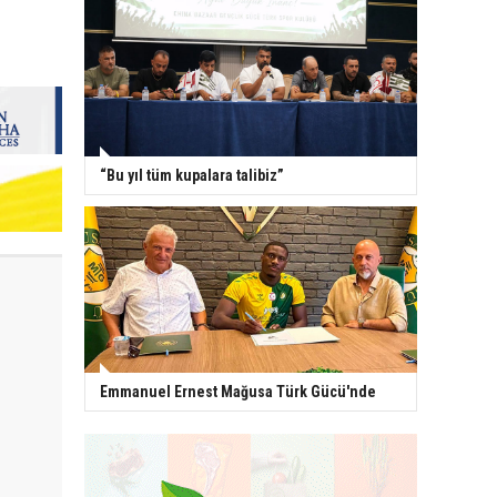
“Bu yıl tüm kupalara talibiz”
Emmanuel Ernest Mağusa Türk Gücü'nde