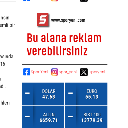
ansın
emli bir
asında
 16
ı
dı.
DOLAR
EURO
47.68
55.13
hleri
ALTIN
BIST 100
6659.71
13779.39