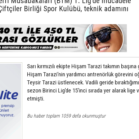
erfi Müsabakaları (BTM) 1. Lig’de mücadele
iftçiler Birliği Spor Kulübü, teknik adamını
Sarı kırmızılı ekipte Hişam Tarazi takımın başına ge
Hişam Tarazi’nin yardımcı antrenörlük görevini o
Teysir Tarazi üstlenecek. Vadili geride bıraktığım
sezon Birinci Lig’de 15’inci sırada yer alarak lige 
etmişti.
Bu haber toplam 1059 defa okunmuştur