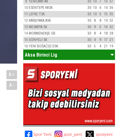
9
YENİCAMİ AK
30
10
7
13
37
10
ESENTEPE KKSK
30
10
6
14
36
11
LEFKE TSK
30
10
5
15
35
12
KARŞIYAKA ASK
30
8
8
14
32
13
MESARYA SK
30
9
5
16
32
14
MORMENEKŞE GB
30
8
4
18
28
15
GÖNYELİ SK
30
4
9
17
21
16
YENİ BOĞAZİÇİ DSK
30
5
4
21
19
Aksa Birinci Lig
A+
A-