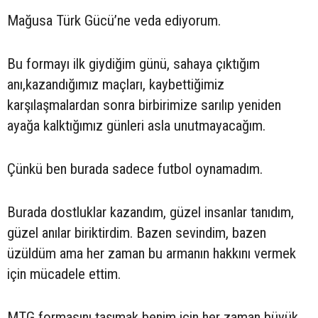
Mağusa Türk Gücü’ne veda ediyorum.
Bu formayı ilk giydiğim günü, sahaya çıktığım
anı,kazandığımız maçları, kaybettiğimiz
karşılaşmalardan sonra birbirimize sarılıp yeniden
ayağa kalktığımız günleri asla unutmayacağım.
Çünkü ben burada sadece futbol oynamadım.
Burada dostluklar kazandım, güzel insanlar tanıdım,
güzel anılar biriktirdim. Bazen sevindim, bazen
üzüldüm ama her zaman bu armanın hakkını vermek
için mücadele ettim.
MTG formasını taşımak benim için her zaman büyük