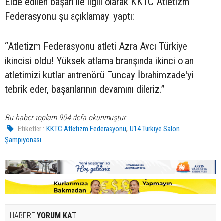
Elde edilen başarı ile ilgili olarak KKTC Atletizm
Federasyonu şu açıklamayı yaptı:
“Atletizm Federasyonu atleti Azra Avcı Türkiye
ikincisi oldu! Yüksek atlama branşında ikinci olan
atletimizi kutlar antrenörü Tuncay İbrahimzade'yi
tebrik eder, başarılarının devamını dileriz.”
Bu haber toplam 904 defa okunmuştur
,
Etiketler :
KKTC Atletizm Federasyonu
U14 Türkiye Salon
Şampiyonası
HABERE
YORUM KAT