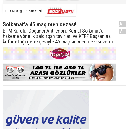
SPOR YENİ
Haber Kaynağı
Solkanat'a 46 maç men cezası!
A+
BTM Kurulu, Doğancı Antrenörü Kemal Solkanat'a
A-
hakeme yönelik saldırgan tavırları ve KTFF Başkanına
küfür ettiği gerekçesiyle 46 maçtan men cezası verdi.