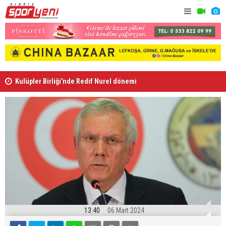
Kulüpler Birliği'nde Redif Nurel dönemi
Gençlik Gü
13:40
06 Mart 2024