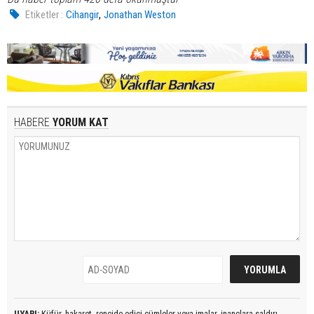
,
Etiketler :
Cihangir
Jonathan Weston
HABERE
YORUM KAT
UYARI:
Küfür, hakaret, rencide edici cümleler veya imalar, inançlara saldırı