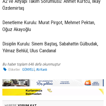
A2 ve Altyapı Takım Sorumlusu: Ahmet Kurtcu, İlkay
Özdemirtaş
Denetleme Kurulu: Murat Pirgot, Mehmet Pektan,
Oğuz Akayoğlu
Disiplin Kurulu: Sinem Baştaş, Sabahattin Gülbudak,
Yılmaz Behlül, Ulus Candanal
Bu haber toplam 646 defa okunmuştur
,
Etiketler :
GÖNYELİ
Ali Kanlı
HABERE
YORUM KAT