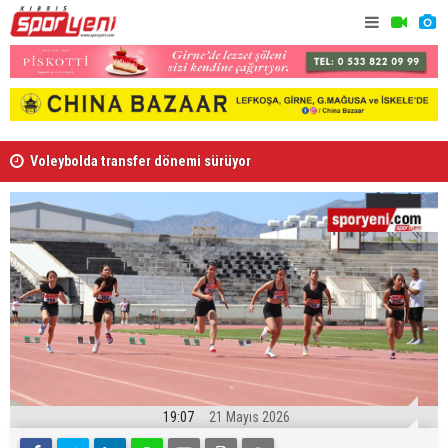
Voleybolda transfer dönemi sürüyor
Gençlik Gü
19:07
21 Mayıs 2026