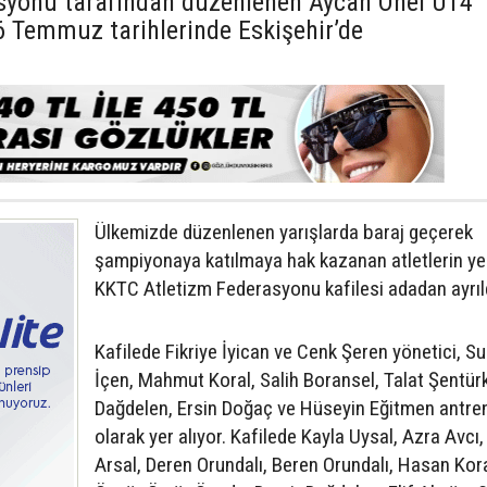
asyonu tarafından düzenlenen Aycan Önel U14
6 Temmuz tarihlerinde Eskişehir’de
Ülkemizde düzenlenen yarışlarda baraj geçerek
şampiyonaya katılmaya hak kazanan atletlerin yer
KKTC Atletizm Federasyonu kafilesi adadan ayrıld
Kafilede Fikriye İyican ve Cenk Şeren yönetici, S
İçen, Mahmut Koral, Salih Boransel, Talat Şentür
Dağdelen, Ersin Doğaç ve Hüseyin Eğitmen antre
olarak yer alıyor. Kafilede Kayla Uysal, Azra Avcı
Arsal, Deren Orundalı, Beren Orundalı, Hasan Ko