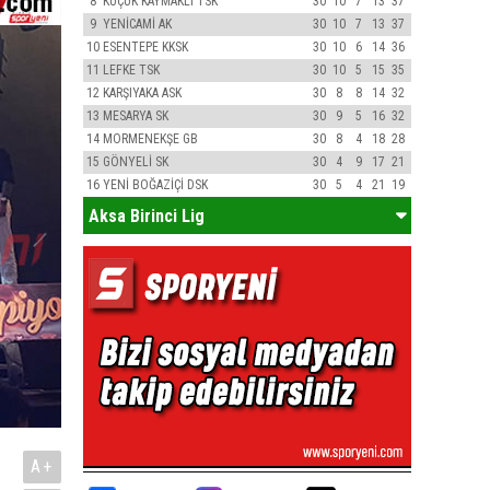
8
KÜÇÜK KAYMAKLI TSK
30
10
7
13
37
9
YENİCAMİ AK
30
10
7
13
37
10
ESENTEPE KKSK
30
10
6
14
36
11
LEFKE TSK
30
10
5
15
35
12
KARŞIYAKA ASK
30
8
8
14
32
13
MESARYA SK
30
9
5
16
32
14
MORMENEKŞE GB
30
8
4
18
28
15
GÖNYELİ SK
30
4
9
17
21
16
YENİ BOĞAZİÇİ DSK
30
5
4
21
19
Aksa Birinci Lig
A+