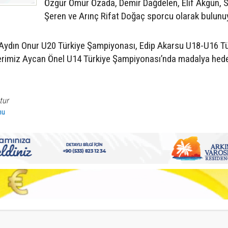
Özgür Ömür Özada, Demir Dağdelen, Elif Akgün, 
Şeren ve Arınç Rifat Doğaç sporcu olarak bulunu
Aydın Onur U20 Türkiye Şampiyonası, Edip Akarsu U18-U16 Tü
erimiz Aycan Önel U14 Türkiye Şampiyonası’nda madalya hedef
tur
nu