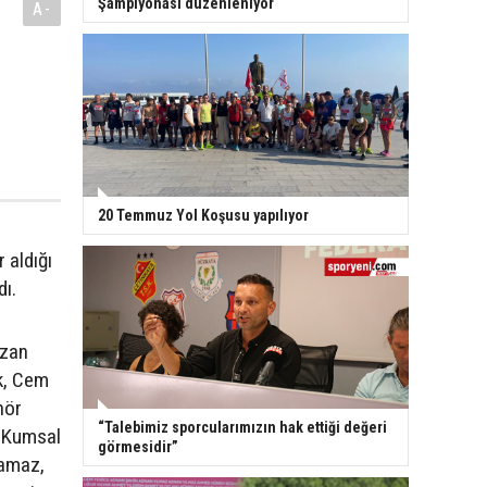
Şampiyonası düzenleniyor
A-
20 Temmuz Yol Koşusu yapılıyor
 aldığı
ı.
uzan
k, Cem
nör
“Talebimiz sporcularımızın hak ettiği değeri
, Kumsal
görmesidir”
ramaz,