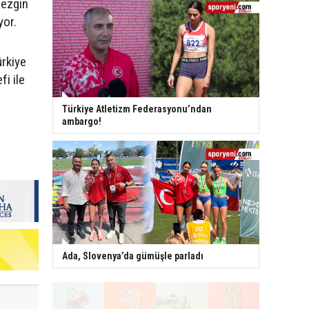
Sezgin
yor.
rkiye
i ile
Türkiye Atletizm Federasyonu’ndan
ambargo!
Ada, Slovenya’da gümüşle parladı