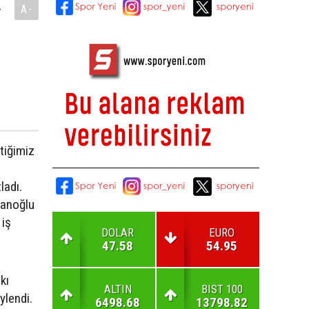
.
A-
çtiğimiz
ladı.
lanoğlu
 iş
DOLAR
EURO
47.58
54.95
kı
ALTIN
BIST 100
öylendi.
6498.68
13798.82