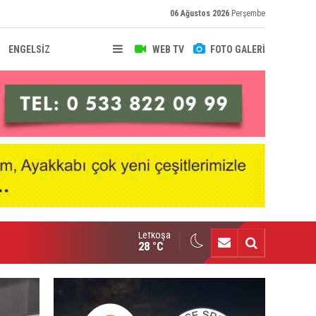
06 Ağustos 2026
Perşembe
ENGELSİZ
WEB TV
FOTO GALERİ
Lefkoşa
nçlik Gücü kampa girdi
28 °C