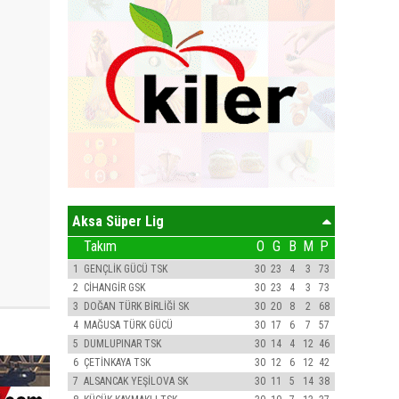
Aksa Süper Lig
Takım
O
G
B
M
P
1
GENÇLİK GÜCÜ TSK
30
23
4
3
73
2
CİHANGİR GSK
30
23
4
3
73
3
DOĞAN TÜRK BİRLİĞİ SK
30
20
8
2
68
4
MAĞUSA TÜRK GÜCÜ
30
17
6
7
57
5
DUMLUPINAR TSK
30
14
4
12
46
6
ÇETİNKAYA TSK
30
12
6
12
42
7
ALSANCAK YEŞİLOVA SK
30
11
5
14
38