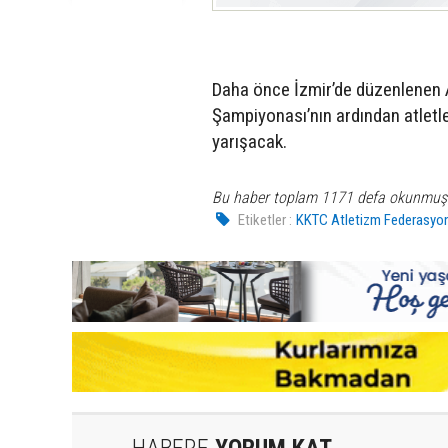
Daha önce İzmir’de düzenlenen 
Şampiyonası’nın ardından atletl
yarışacak.
Bu haber toplam 1171 defa okunmuş
Etiketler :
KKTC Atletizm Federasyo
HABERE
YORUM KAT