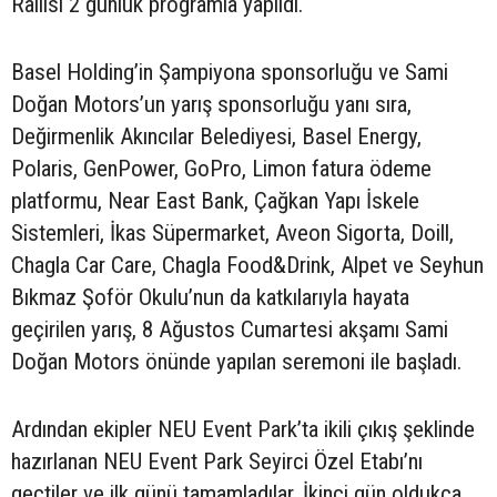
Rallisi 2 günlük programla yapıldı.
Basel Holding’in Şampiyona sponsorluğu ve Sami
Doğan Motors’un yarış sponsorluğu yanı sıra,
Değirmenlik Akıncılar Belediyesi, Basel Energy,
Polaris, GenPower, GoPro, Limon fatura ödeme
platformu, Near East Bank, Çağkan Yapı İskele
Sistemleri, İkas Süpermarket, Aveon Sigorta, Doill,
Chagla Car Care, Chagla Food&Drink, Alpet ve Seyhun
Bıkmaz Şoför Okulu’nun da katkılarıyla hayata
geçirilen yarış, 8 Ağustos Cumartesi akşamı Sami
Doğan Motors önünde yapılan seremoni ile başladı.
Ardından ekipler NEU Event Park’ta ikili çıkış şeklinde
hazırlanan NEU Event Park Seyirci Özel Etabı’nı
geçtiler ve ilk günü tamamladılar. İkinci gün oldukça