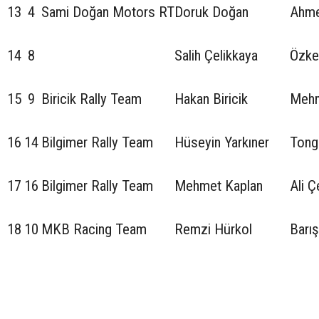
13
4
Sami Doğan Motors RT
Doruk Doğan
Ahme
14
8
Salih Çelikkaya
Özke
15
9
Biricik Rally Team
Hakan Biricik
Mehm
16
14
Bilgimer Rally Team
Hüseyin Yarkıner
Tong
17
16
Bilgimer Rally Team
Mehmet Kaplan
Ali Ç
18
10
MKB Racing Team
Remzi Hürkol
Barış