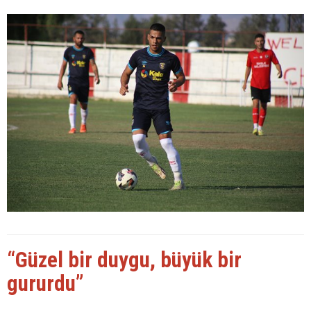
“Güzel bir duygu, büyük bir
gururdu”