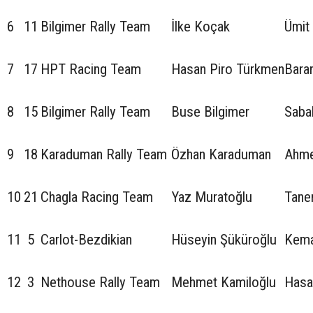
6
11
Bilgimer Rally Team
İlke Koçak
Ümit
7
17
HPT Racing Team
Hasan Piro Türkmen
Bara
8
15
Bilgimer Rally Team
Buse Bilgimer
Sabah
9
18
Karaduman Rally Team
Özhan Karaduman
Ahme
10
21
Chagla Racing Team
Yaz Muratoğlu
Tane
11
5
Carlot-Bezdikian
Hüseyin Şüküroğlu
Kema
12
3
Nethouse Rally Team
Mehmet Kamiloğlu
Hasa