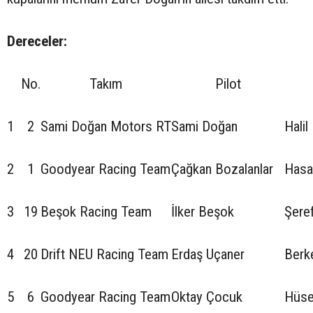
Dereceler:
No.
Takım
Pilot
1
2
Sami Doğan Motors RT
Sami Doğan
Halil
2
1
Goodyear Racing Team
Çağkan Bozalanlar
Hasa
3
19
Beşok Racing Team
İlker Beşok
Şere
4
20
Drift NEU Racing Team
Erdaş Uçaner
Berk
5
6
Goodyear Racing Team
Oktay Çocuk
Hüse