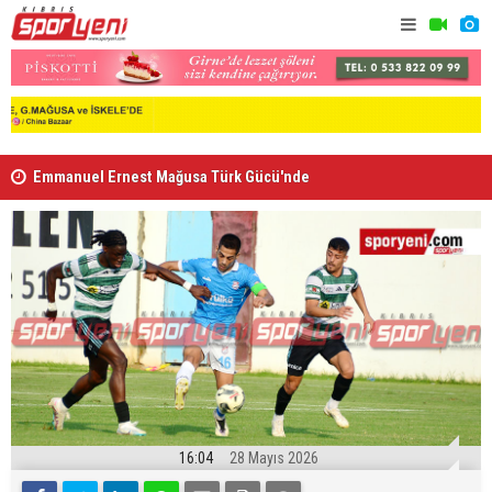
Emmanuel Ernest Mağusa Türk Gücü'nde
Nehir Deniz
16:04
28 Mayıs 2026