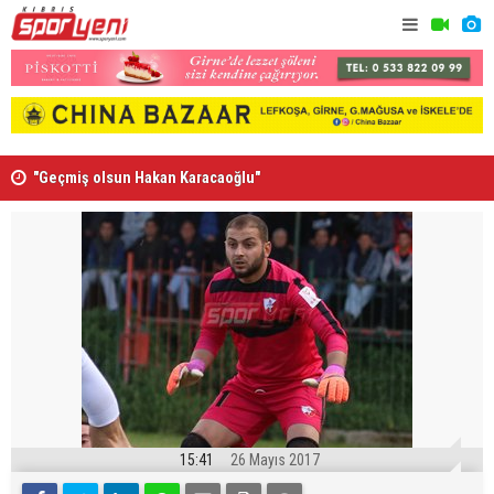
”
"Geçmiş olsun Hakan Karacaoğlu"
Lionel Mes
15:41
26 Mayıs 2017