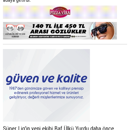
Süper Lig'in yeni ekibi Baf Ülkü Yurdu daha önce