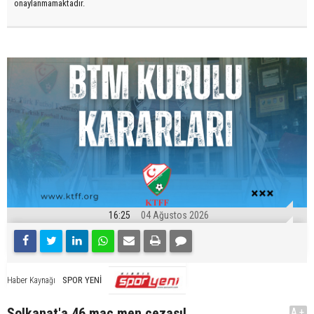
onaylanmamaktadır.
16:25
04 Ağustos 2026
SPOR YENİ
Haber Kaynağı
Solkanat'a 46 maç men cezası!
A+