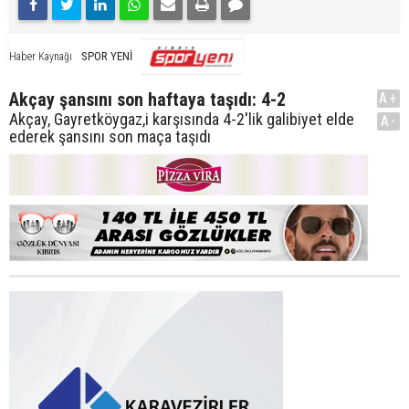
SPOR YENİ
Haber Kaynağı
Akçay şansını son haftaya taşıdı: 4-2
A+
Akçay, Gayretköygaz,i karşısında 4-2'lik galibiyet elde
A-
ederek şansını son maça taşıdı