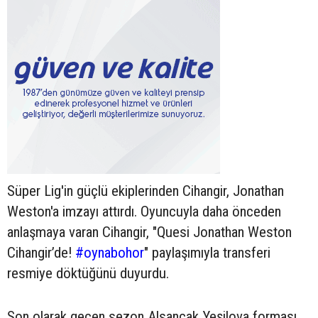
Süper Lig'in güçlü ekiplerinden Cihangir, Jonathan
Weston'a imzayı attırdı. Oyuncuyla daha önceden
anlaşmaya varan Cihangir, "Quesi Jonathan Weston
Cihangir’de!
#oynabohor
" paylaşımıyla transferi
resmiye döktüğünü duyurdu.
Son olarak geçen sezon Alsancak Yeşilova forması