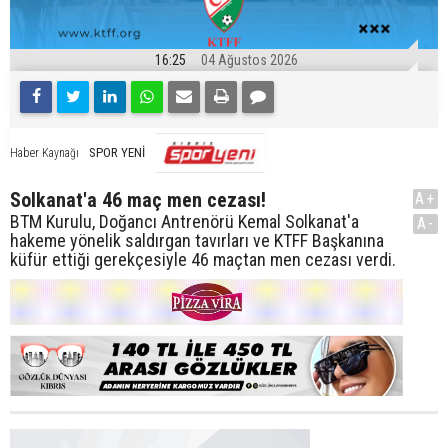
16:25
04 Ağustos 2026
SPOR YENİ
Haber Kaynağı
Solkanat'a 46 maç men cezası!
A+
BTM Kurulu, Doğancı Antrenörü Kemal Solkanat'a
A-
hakeme yönelik saldırgan tavırları ve KTFF Başkanına
küfür ettiği gerekçesiyle 46 maçtan men cezası verdi.