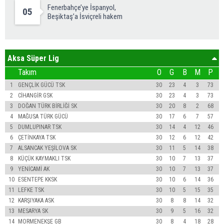
Fenerbahçe’ye İspanyol,
05
Beşiktaş’a İsviçreli hakem
Aksa Süper Lig
Takım
O
G
B
M
P
1
GENÇLİK GÜCÜ TSK
30
23
4
3
73
2
CİHANGİR GSK
30
23
4
3
73
3
DOĞAN TÜRK BİRLİĞİ SK
30
20
8
2
68
4
MAĞUSA TÜRK GÜCÜ
30
17
6
7
57
5
DUMLUPINAR TSK
30
14
4
12
46
6
ÇETİNKAYA TSK
30
12
6
12
42
7
ALSANCAK YEŞİLOVA SK
30
11
5
14
38
8
KÜÇÜK KAYMAKLI TSK
30
10
7
13
37
9
YENİCAMİ AK
30
10
7
13
37
10
ESENTEPE KKSK
30
10
6
14
36
11
LEFKE TSK
30
10
5
15
35
12
KARŞIYAKA ASK
30
8
8
14
32
13
MESARYA SK
30
9
5
16
32
14
MORMENEKŞE GB
30
8
4
18
28