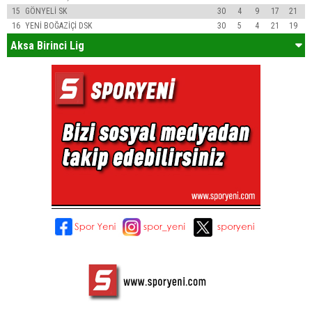
15
GÖNYELİ SK
30
4
9
17
21
16
YENİ BOĞAZİÇİ DSK
30
5
4
21
19
Aksa Birinci Lig