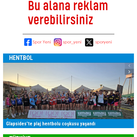
HENTBOL
Glapsides'te plaj hentbolu coşkusu yaşandı