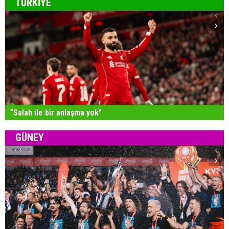
TÜRKİYE
“Salah ile bir anlaşma yok”
GÜNEY