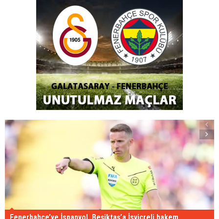
Fenerbahçe’ye İspanyol, Beşiktaş’a İsviçreli hakem