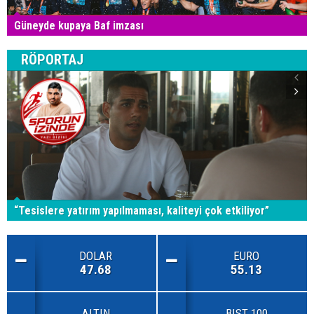
Güneyde kupaya Baf imzası
RÖPORTAJ
“Tesislere yatırım yapılmaması, kaliteyi çok etkiliyor”
DOLAR
EURO
47.68
55.13
ALTIN
BIST 100