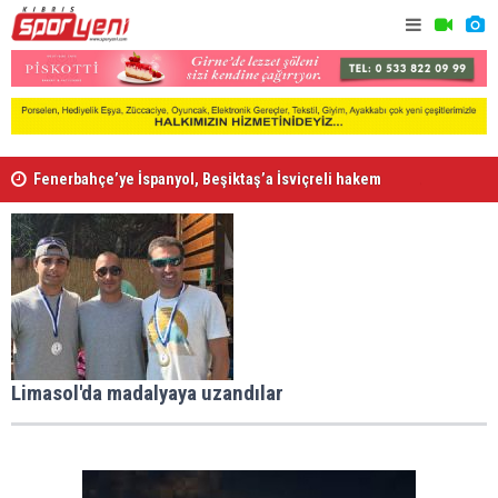
Fenerbahçe’ye İspanyol, Beşiktaş’a İsviçreli hakem
Gollü maçl
Aslanköy'de yurt dışı kampı yarın başlıyor
Limasol'da madalyaya uzandılar