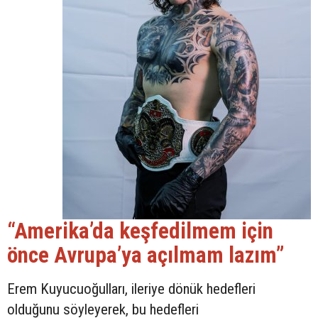
“Amerika’da keşfedilmem için
önce Avrupa’ya açılmam lazım”
Erem Kuyucuoğulları, ileriye dönük hedefleri
olduğunu söyleyerek, bu hedefleri