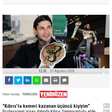
12:35
07 Ağustos 2026
YENİDÜZEN
Haber Kaynağı
“Kıbrıs’ta kemeri kazanan üçüncü kişiyim”
A+
Profesyonel güreş dalında Kıbrıs Şampiyonluğu elde
A-