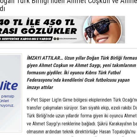
 Doğan Türk Birliği’nden Ahmet Coşkun ve Ahme
dı
İMZAYI ATTILAR… Uzun yıllar Doğan Türk Birliği formas
giyen Ahmet Coşkun ve Ahmet Saygı, yeni takımlarının
formasını giydiler. İki oyuncu Kıbrıs Türk Futbol
Federasyonu’nda kendilerini Ocak futbolcusu yapan
imzayı attılar
K-Pet Süper Lig’in Girne bölgesi ekiplerinden Türk Ocağı’n
transfer çalışmaları sürüyor. Sarı siyahlı ekip, ezeli rakibi 
Türk Birliği’nde uzun yıllardır forma giyen iki oyuncu Ahme
ve Ahmet Saygı’yı renklerine bağladı. Şükrü Karakaya’nın b
olmasının ardından teknik direktörlüğe Hasan Topaloğlu’nu 