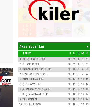
Aksa Süper Lig
Takım
O
G
B
M
P
1
GENÇLİK GÜCÜ TSK
30
23
4
3
73
2
CİHANGİR GSK
30
23
4
3
73
3
DOĞAN TÜRK BİRLİĞİ SK
30
20
8
2
68
4
MAĞUSA TÜRK GÜCÜ
30
17
6
7
57
5
DUMLUPINAR TSK
30
14
4
12
46
6
ÇETİNKAYA TSK
30
12
6
12
42
7
ALSANCAK YEŞİLOVA SK
30
11
5
14
38
8
KÜÇÜK KAYMAKLI TSK
30
10
7
13
37
9
YENİCAMİ AK
30
10
7
13
37
10
ESENTEPE KKSK
30
10
6
14
36