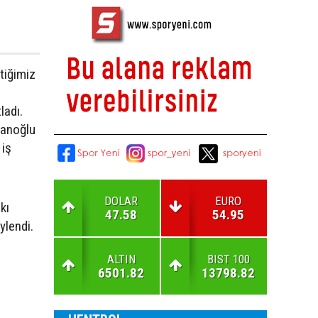
çtiğimiz
ladı.
lanoğlu
 iş
DOLAR
EURO
kı
47.58
54.95
öylendi.
ALTIN
BIST 100
6501.82
13798.82