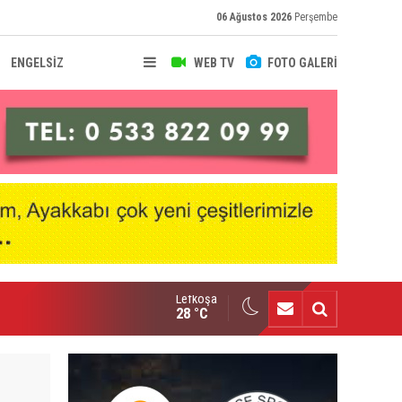
06 Ağustos 2026
Perşembe
ENGELSİZ
WEB TV
FOTO GALERİ
Lefkoşa
nçlik Gücü kampa girdi
28 °C