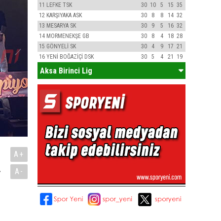
11
LEFKE TSK
30
10
5
15
35
12
KARŞIYAKA ASK
30
8
8
14
32
13
MESARYA SK
30
9
5
16
32
14
MORMENEKŞE GB
30
8
4
18
28
15
GÖNYELİ SK
30
4
9
17
21
16
YENİ BOĞAZİÇİ DSK
30
5
4
21
19
Aksa Birinci Lig
A+
.
A-