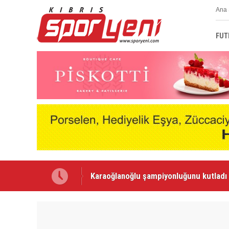
Ana 
FUT
Voleybolda transfer dönemi sürüyor