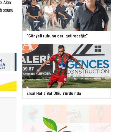
e Akın
adrosunu
“Gönyeli ruhunu geri getireceğiz”
Ersal Hafız Baf Ülkü Yurdu'nda