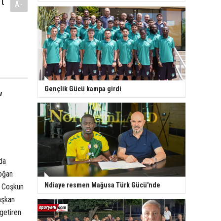
t
A-
Gençlik Gücü kampa girdi
ı
da
Doğan
Ndiaye resmen Mağusa Türk Gücü'nde
t Coşkun
aşkan
getiren