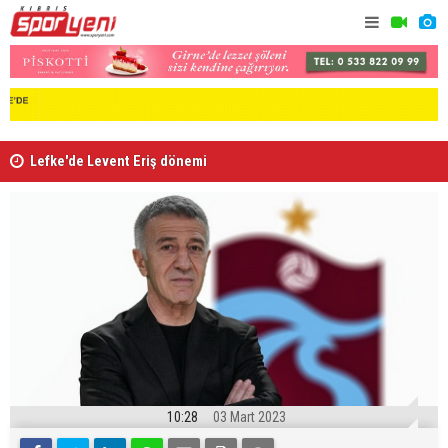
Lefke'de Levent Eriş dönemi
“Kıbrıs’ta
10:28
03 Mart 2023