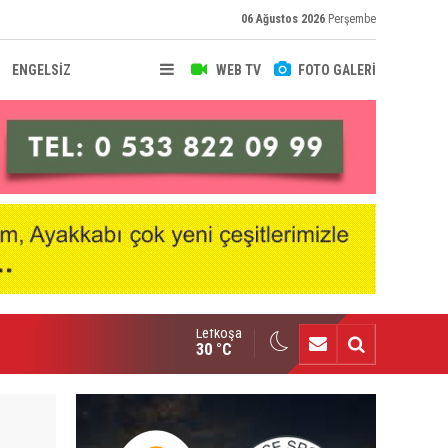
06 Ağustos 2026
Perşembe
ENGELSİZ
WEB TV
FOTO GALERİ
Lefkoşa
nçlik Gücü kampa girdi
30 °C