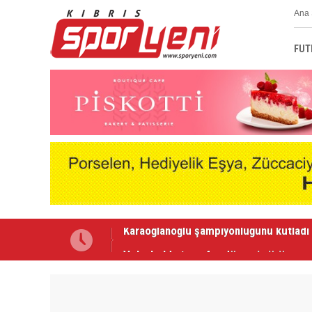
Ana 
FUT
Voleybolda transfer dönemi sürüyor