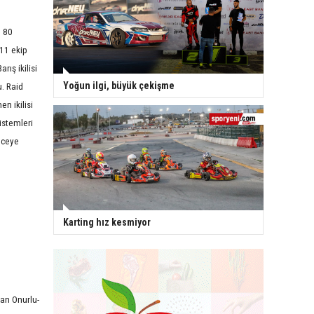
n 80
 11 ekip
rış ikilisi
Yoğun ilgi, büyük çekişme
. Raid
n ikilisi
istemleri
eceye
Karting hız kesmiyor
an Onurlu-