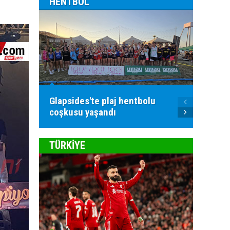
HENTBOL
Glapsides'te plaj hentbolu
Goller
coşkusu yaşandı
atılac
TÜRKİYE