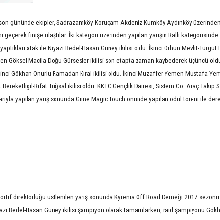
n son gününde ekipler, Sadrazamköy-Koruçam-Akdeniz-Kumköy-Aydınköy üzerinde
geçerek finişe ulaştılar. İki kategori üzerinden yapılan yarışın Ralli kategorisinde
aptıkları atak ile Niyazi Bedel-Hasan Güney ikilisi oldu. İkinci Orhun Mevlit-Turgut Ba
ren Göksel Macila-Doğu Gürsesler ikilisi son etapta zaman kaybederek üçüncü oldu
birinci Gökhan Onurlu-Ramadan Kıral ikilisi oldu. İkinci Muzaffer Yemen-Mustafa Yeme
Bereketligil-Rifat Tuğsal ikilisi oldu. KKTC Gençlik Dairesi, Sistem Co. Araç Takip S
ılarıyla yapılan yarış sonunda Girne Magic Touch önünde yapılan ödül töreni ile der
ortif direktörlüğü üstlenilen yarış sonunda Kyrenia Off Road Derneği 2017 sezonu
yazi Bedel-Hasan Güney ikilisi şampiyon olarak tamamlarken, raid şampiyonu Gökh