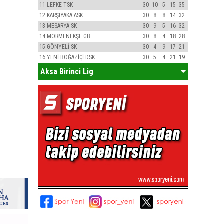
11
LEFKE TSK
30
10
5
15
35
12
KARŞIYAKA ASK
30
8
8
14
32
13
MESARYA SK
30
9
5
16
32
14
MORMENEKŞE GB
30
8
4
18
28
15
GÖNYELİ SK
30
4
9
17
21
16
YENİ BOĞAZİÇİ DSK
30
5
4
21
19
Aksa Birinci Lig