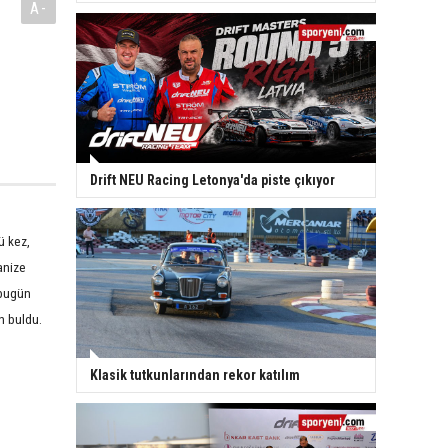
A-
Drift NEU Racing Letonya'da piste çıkıyor
ü kez,
anize
 bugün
n buldu.
Klasik tutkunlarından rekor katılım