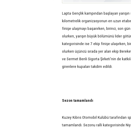
Lapta Gençlik kampından başlayan yarışı
kilometrelik organizasyonun en uzun etabını 
finişe ulaşmayı başarırken, birinci, son gün y
olurken, yarışın büyük bölümünü lider götü
kategorisinde ise 7 ekip finişe ulaşırken, 
olurken üçüncü sırada yer alan ekip Bereket 
ve Sermet Benli Sigorta Şirketi’nin de katk
girenlere kupaları takdim edildi.
Sezon tamamlandı
Kuzey Kıbrıs Otomobil Kulübü tarafından sp
tamamlandı. Sezonu ralli kategorisinde Ni