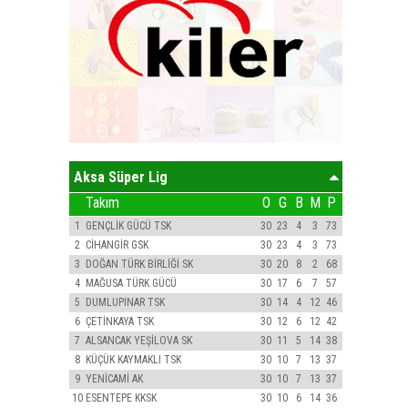
Aksa Süper Lig
Takım
O
G
B
M
P
1
GENÇLİK GÜCÜ TSK
30
23
4
3
73
2
CİHANGİR GSK
30
23
4
3
73
3
DOĞAN TÜRK BİRLİĞİ SK
30
20
8
2
68
4
MAĞUSA TÜRK GÜCÜ
30
17
6
7
57
5
DUMLUPINAR TSK
30
14
4
12
46
6
ÇETİNKAYA TSK
30
12
6
12
42
7
ALSANCAK YEŞİLOVA SK
30
11
5
14
38
8
KÜÇÜK KAYMAKLI TSK
30
10
7
13
37
9
YENİCAMİ AK
30
10
7
13
37
10
ESENTEPE KKSK
30
10
6
14
36