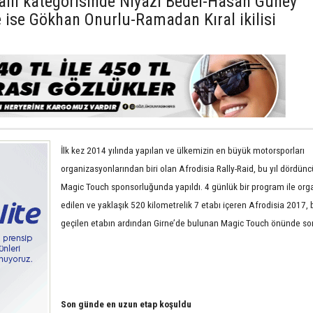
alli kategorisinde Niyazi Bedel-Hasan Güney
de ise Gökhan Onurlu-Ramadan Kıral ikilisi
İlk kez 2014 yılında yapılan ve ülkemizin en büyük motorsporları
organizasyonlarından biri olan Afrodisia Rally-Raid, bu yıl dördünc
Magic Touch sponsorluğunda yapıldı. 4 günlük bir program ile org
edilen ve yaklaşık 520 kilometrelik 7 etabı içeren Afrodisia 2017,
geçilen etabın ardından Girne’de bulunan Magic Touch önünde so
Son günde en uzun etap koşuldu