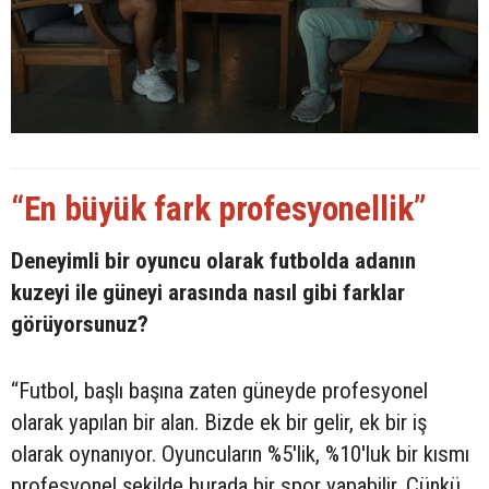
“En büyük fark profesyonellik”
Deneyimli bir oyuncu olarak futbolda adanın
kuzeyi ile güneyi arasında nasıl gibi farklar
görüyorsunuz?
“Futbol, başlı başına zaten güneyde profesyonel
olarak yapılan bir alan. Bizde ek bir gelir, ek bir iş
olarak oynanıyor. Oyuncuların %5'lik, %10'luk bir kısmı
profesyonel şekilde burada bir spor yapabilir. Çünkü