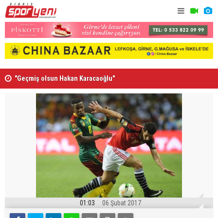
”
"Geçmiş olsun Hakan Karacaoğlu"
Lionel Mes
01:03
06 Şubat 2017