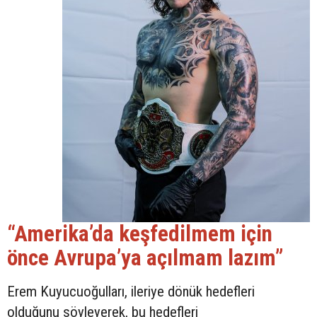
“Amerika’da keşfedilmem için
önce Avrupa’ya açılmam lazım”
Erem Kuyucuoğulları, ileriye dönük hedefleri
olduğunu söyleyerek, bu hedefleri