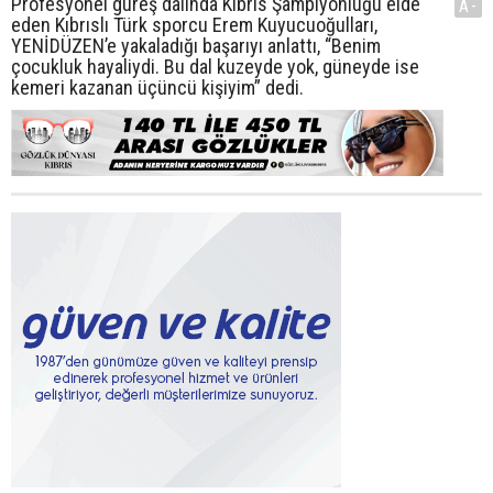
Profesyonel güreş dalında Kıbrıs Şampiyonluğu elde
A-
eden Kıbrıslı Türk sporcu Erem Kuyucuoğulları,
YENİDÜZEN’e yakaladığı başarıyı anlattı, “Benim
çocukluk hayaliydi. Bu dal kuzeyde yok, güneyde ise
kemeri kazanan üçüncü kişiyim” dedi.