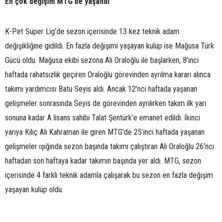
En çok değişim MTG’de yaşandı
K-Pet Süper Lig’de sezon içerisinde 13 kez teknik adam
değişikliğine gidildi. En fazla değişimi yaşayan kulüp ise Mağusa Türk
Gücü oldu. Mağusa ekibi sezona Ali Oraloğlu ile başlarken, 8’inci
haftada rahatsızlık geçiren Oraloğlu görevinden ayrılma kararı alınca
takımı yardımcısı Batu Seyis aldı. Ancak 12’nci haftada yaşanan
gelişmeler sonrasında Seyis de görevinden ayrılırken takım ilk yarı
sonuna kadar A lisans sahibi Talat Şentürk’e emanet edildi. İkinci
yarıya Kılıç Ali Kahraman ile giren MTG’de 25’inci haftada yaşanan
gelişmeler ışığında sezon başında takımı çalıştıran Ali Oraloğlu 26’ncı
haftadan son haftaya kadar takımın başında yer aldı. MTG, sezon
içerisinde 4 farklı teknik adamla çalışarak bu sezon en fazla değişim
yaşayan kulüp oldu.