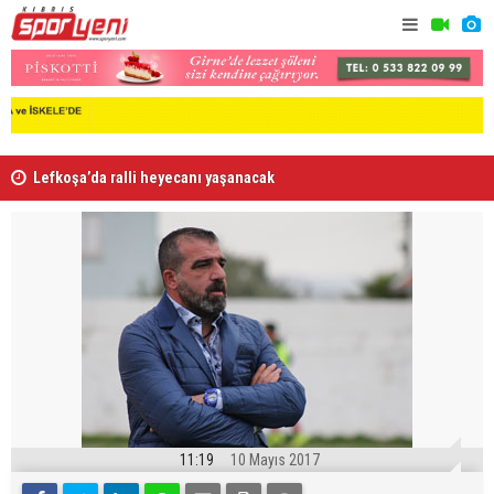
Lefkoşa’da ralli heyecanı yaşanacak
Karaoğlano
11:19
10 Mayıs 2017