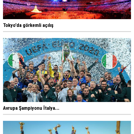
Tokyo'da görkemli açılış
Avrupa Şampiyonu İtalya...