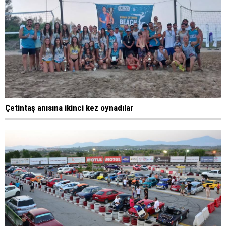
Çetintaş anısına ikinci kez oynadılar