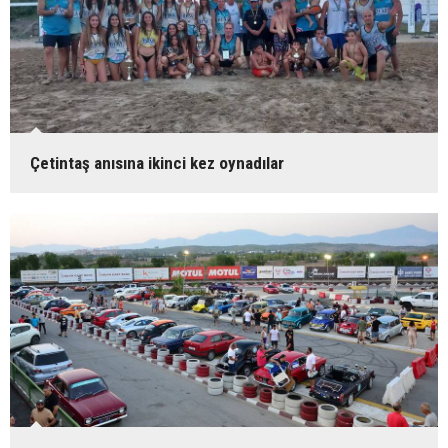
Çetintaş anısına ikinci kez oynadılar