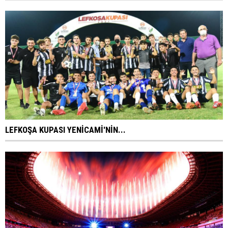
LEFKOŞA KUPASI YENİCAMİ'NİN...