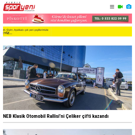
NEB Klasik Otomobil Rallisi’ni Çeliker çifti kazandı