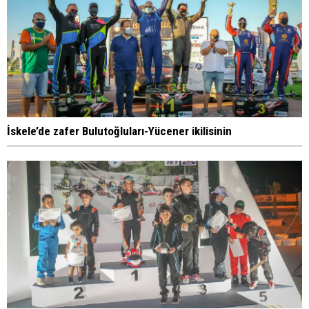
İskele’de zafer Bulutoğluları-Yücener ikilisinin